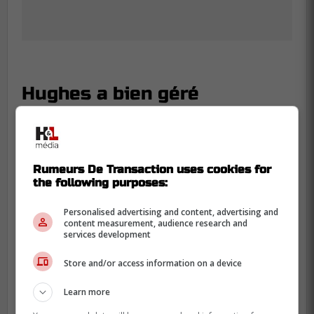
Hughes a bien géré
Slafkovský, Montembeault,
Suzuki: maintenant, place à
Lane Hutson
Rumeurs De Transaction uses cookies for
the following purposes:
Tout ça nous amène au prochain gros
dossier: Lane Hutson. Il a montré de très
Personalised advertising and content, advertising and
content measurement, audience research and
belles choses, et il faudra maintenant lui
services development
offrir un contrat intelligent, dans la même
lignée.
Store and/or access information on a device
Hughes doit continuer sur cette lancée, en
Learn more
gardant le cap sur les jeunes et sur une