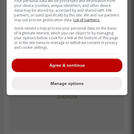
Your personal data will be processed and information from
gestion saine de la masse salariale.
your device (cookies, unique identifiers, and other device
data) may be stored by, accessed by and shared with 398
partners, or used specifically by this site. We and our partners
Je pense que si Hughes reste fidèle à sa
may use precise geolocation data.
List of partners.
méthode, il va réussir encore une fois. Le
Some vendors may process your personal data on the basis
Canadien est entre de bonnes mains.
of legitimate interest, which you can object to by managing
your options below. Look for a link at the bottom of this page
or in the site menu to manage or withdraw consent in privacy
and cookie settings.
Agree & continue
Manage options