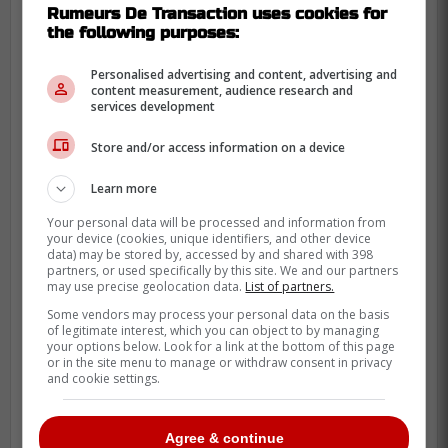
Rumeurs De Transaction uses cookies for
qu'il n'y a rien à voir pour l'instant. »
the following purposes:
Personalised advertising and content, advertising and
C'est donc dire qu'il y a vraiment eu de
content measurement, audience research and
services development
fortes intentions de la part de Kent Hughes
de compléter une transaction pour faire
Store and/or access information on a device
l'acquisition de Trevor Zegras.
Learn more
Your personal data will be processed and information from
your device (cookies, unique identifiers, and other device
data) may be stored by, accessed by and shared with 398
partners, or used specifically by this site. We and our partners
may use precise geolocation data.
List of partners.
Some vendors may process your personal data on the basis
of legitimate interest, which you can object to by managing
your options below. Look for a link at the bottom of this page
or in the site menu to manage or withdraw consent in privacy
and cookie settings.
Agree & continue