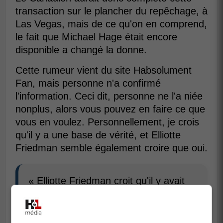
transaction sur le plancher du repêchage, à
Las Vegas, mais de ce qu'on en comprend,
le fait que Michael Hage était encore
disponible a changé la donne.
Cette rumeur vient du site Habsolument
Fan, mais personne n'a confirmé
l'information. Ceci dit, personne ne l'a niée
nonplus, alors vous pouvez en faire ce que
vous en voulez. Personnellement, je crois
qu'il y a une base de vérité, et Elliotte
Friedman semble également croire que oui.
« Elliotte Friedman croit qu'il y avait
de la fumée derrière une sérieuse
rumeur reliant Trevor Zegras aux
Canadiens de Montréal, mais il pense