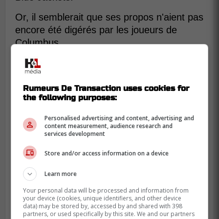
Or, il semblerait que ses propos n'aient pas
encore été digérés par les joueurs de
Columbus.
Mathieu Olivier
des Blue
Jackets de Columbus en a
Rumeurs De Transaction uses cookies for
long à dire sur les
the following purposes:
commentaires de Patrik
Personalised advertising and content, advertising and
Laine
content measurement, audience research and
services development
Store and/or access information on a device
Learn more
Your personal data will be processed and information from
your device (cookies, unique identifiers, and other device
data) may be stored by, accessed by and shared with 398
partners, or used specifically by this site. We and our partners