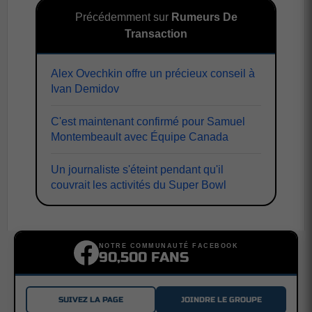
Précédemment sur
Rumeurs De
Transaction
Alex Ovechkin offre un précieux conseil à
Ivan Demidov
C'est maintenant confirmé pour Samuel
Montembeault avec Équipe Canada
Un journaliste s'éteint pendant qu'il
couvrait les activités du Super Bowl
NOTRE COMMUNAUTÉ FACEBOOK
90,500 FANS
SUIVEZ LA PAGE
JOINDRE LE GROUPE