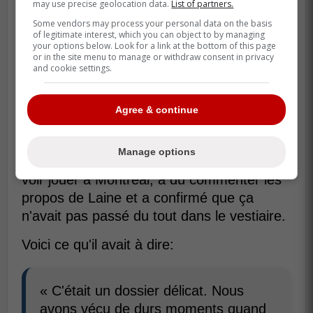
may use precise geolocation data.
List of partners.
Some vendors may process your personal data on the basis
of legitimate interest, which you can object to by managing
your options below. Look for a link at the bottom of this page
or in the site menu to manage or withdraw consent in privacy
and cookie settings.
Agree & continue
De passage au balado
The Cam & Strick
Manage options
Podcast
, Olivier, que plusieurs aimeraient
voir jouer à Montréal, a dû commenter les
propos de Laine et a confirmé que ça
n'avait pas passé du tout dans le vestiaire.
Voici ce qu'il avait à dire:
« C'était un dossier délicat. Nous
avons vécu de durs moments quand