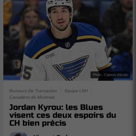
Photo : Capture d'écran
Rumeurs De Transaction
|
Equipe LNH
|
Canadiens de Montreal
Jordan Kyrou: les Blues
visent ces deux espoirs du
CH bien précis