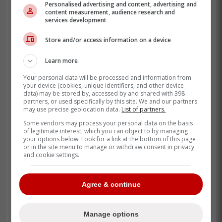
Personalised advertising and content, advertising and
content measurement, audience research and
Selon Truman, deux autres noms
services development
intéresseraient également St-Louis, sans
Store and/or access information on a device
qu'on sache encore lesquels. Ce flou
pourrait donner un avantage à
Kent
Learn more
Hughes
dans ses négociations.
Your personal data will be processed and information from
your device (cookies, unique identifiers, and other device
Et ce n'est pas tout: selon Pierre McGuire,
data) may be stored by, accessed by and shared with 398
partners, or used specifically by this site. We and our partners
les Canadiens ont déjà tout en main pour
may use precise geolocation data.
List of partners.
boucler cette transaction.
Some vendors may process your personal data on the basis
of legitimate interest, which you can object to by managing
your options below. Look for a link at the bottom of this page
or in the site menu to manage or withdraw consent in privacy
« Le Canadien peut régler la
and cookie settings.
transaction pour Jordan Kyrou dès
aujourd'hui s'il le souhaite, tous les
Agree & continue
éléments sont en place. » - Pierre
McGuire,
TSN 690
Manage options