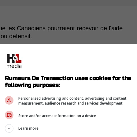
ue les Canadiens pourraient recevoir de l'aide
 ou défensif.
es gars-là parce qu'ils le méritent en ce moment
llons y réfléchir.
Rumeurs De Transaction uses cookies for the
following purposes:
llons évaluer nos options.
Personalised advertising and content, advertising and content
measurement, audience research and services development
Store and/or access information on a device
6m8V2lRM?si=LkhskvaCsmoJl487
Learn more