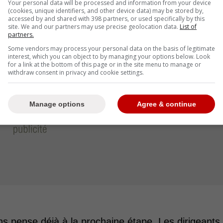
Your personal data will be processed and information from your device
er l'alignement des Canadiens de
(cookies, unique identifiers, and other device data) may be stored by,
accessed by and shared with 398 partners, or used specifically by this
site. We and our partners may use precise geolocation data.
List of
partners.
Some vendors may process your personal data on the basis of legitimate
interest, which you can object to by managing your options below. Look
for a link at the bottom of this page or in the site menu to manage or
withdraw consent in privacy and cookie settings.
Manage options
Agree & continue
ns pense déjà à la prochaine étape. Les dirigeants