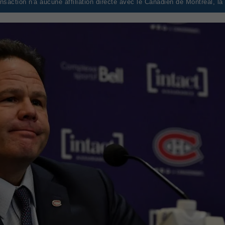
saction n'a aucune affiliation directe avec le Canadien de Montréal, l