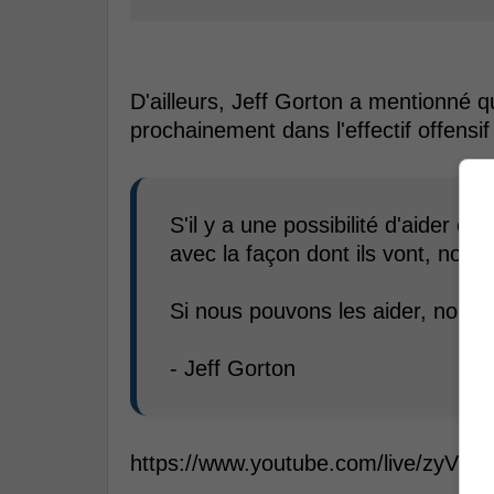
D'ailleurs, Jeff Gorton a mentionné q
prochainement dans l'effectif offensif
S'il y a une possibilité d'aider c
avec la façon dont ils vont, nous a
Si nous pouvons les aider, nous a
- Jeff Gorton
https://www.youtube.com/live/zyV