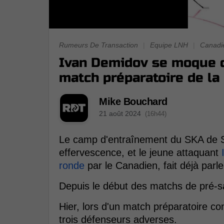
Rumeurs De Transaction
|
Equipe LNH
|
Canadi
Ivan Demidov se moque d
match préparatoire de la
Mike Bouchard
21 août 2024
(16h44)
Le camp d'entraînement du SKA de St
effervescence, et le jeune attaquant
ronde
par le Canadien, fait déjà parler
Depuis le début des matchs de pré-s
Hier, lors d'un match préparatoire c
trois défenseurs adverses.