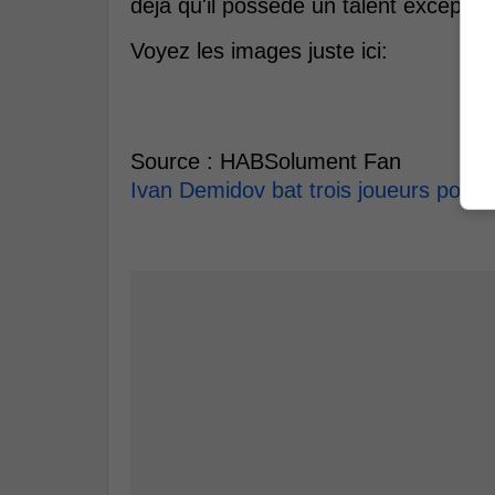
déjà qu'il possède un talent exception
Voyez les images juste ici:
Source : HABSolument Fan
Ivan Demidov bat trois joueurs pour p