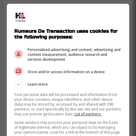
Rumeurs De Transaction uses cookies for
the following purposes:
Personalised advertising and content, advertising and
content measurement, audience research and
services development
Store and/or access information on a device
Learn more
Your personal data will be processed and information from
Précédemment sur
Rumeurs De
your device (cookies, unique identifiers, and other device
Transaction
data) may be stored by, accessed by and shared with 398
partners, or used specifically by this site. We and our partners
may use precise geolocation data.
List of partners.
C'est maintenant confirmé pour Kaiden
Some vendors may process your personal data on the basis
of legitimate interest, which you can object to by managing
Guhle
your options below. Look for a link at the bottom of this page