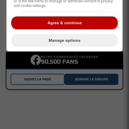
or in the site menu to manage or withdraw consent in privacy
and cookie settings.
Martin St-Louis demande à Kent Hughes
de s'entretenir avec le DG des Sénateurs
Agree & continue
Samuel Poulin et vingt-quatre autres
joueurs disponibles au ballottage
Manage options
NOTRE COMMUNAUTÉ FACEBOOK
90,500 FANS
SUIVEZ LA PAGE
JOINDRE LE GROUPE