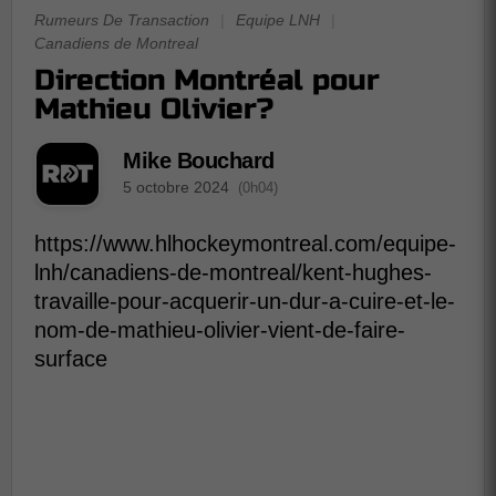
Rumeurs De Transaction
|
Equipe LNH
|
Canadiens de Montreal
Direction Montréal pour
Mathieu Olivier?
Mike Bouchard
5 octobre 2024
(0h04)
https://www.hlhockeymontreal.com/equipe-
lnh/canadiens-de-montreal/kent-hughes-
travaille-pour-acquerir-un-dur-a-cuire-et-le-
nom-de-mathieu-olivier-vient-de-faire-
surface