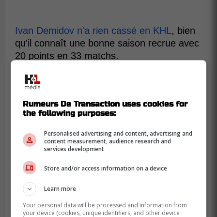
Ivan Demidov n'a rien cassé en KHL
, bien
qu'il connaît une bonne saison recrue avec
20 points en 33 matchs.
Si on regarde son utilisation, il est
clairement sous employé et ça se reflète
directement sur ses performances.
Rumeurs De Transaction uses cookies for
the following purposes:
La semaine dernière, il a pris part à une
rencontre où il n'a pas touché la surface
Personalised advertising and content, advertising and
content measurement, audience research and
glacée. Ça lui fait donc un match à sa
services development
fiche, mais il n'a pas joué.
Store and/or access information on a device
Et les exemples du genre sont
Learn more
nombreuses, alors qu'il a souvent joué
moins de cinq minutes, ou entre cinq et dix
Your personal data will be processed and information from
your device (cookies, unique identifiers, and other device
minutes durant un match.