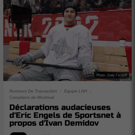
Photo : Daily Faceoff
Rumeurs De Transaction
|
Equipe LNH
|
Canadiens de Montreal
Déclarations audacieuses
d'Eric Engels de Sportsnet à
propos d'Ivan Demidov