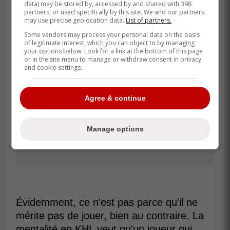
data) may be stored by, accessed by and shared with 398
partners, or used specifically by this site. We and our partners
may use precise geolocation data.
List of partners.
Some vendors may process your personal data on the basis
of legitimate interest, which you can object to by managing
your options below. Look for a link at the bottom of this page
or in the site menu to manage or withdraw consent in privacy
and cookie settings.
Agree & continue
Manage options
Évidemment, ce n'est pas parce qu'il ne
mérite pas de jouer, bien au contraire. La
mentalité en KHL veut qu'un joueur qui