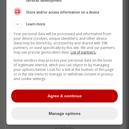
services development
physique» qui peut se battre, s'il le
faut... tu ne veux pas prendre des
Store and/or access information on a device
libertés avec mes coéquipiers, parce
Learn more
que je suis là!»
Your personal data will be processed and information from
your device (cookies, unique identifiers, and other device
- via Priyanta Emrith
data) may be stored by, accessed by and shared with 398
partners, or used specifically by this site. We and our partners
@HabsInHighHeels
may use precise geolocation data.
List of partners.
Some vendors may process your personal data on the basis
of legitimate interest, which you can object to by managing
-
your options below. Look for a link at the bottom of this page
or in the site menu to manage or withdraw consent in privacy
and cookie settings.
Agree & continue
Manage options