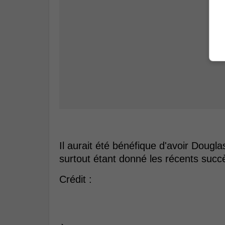
Il aurait été bénéfique d'avoir Doug
surtout étant donné les récents succ
Crédit :