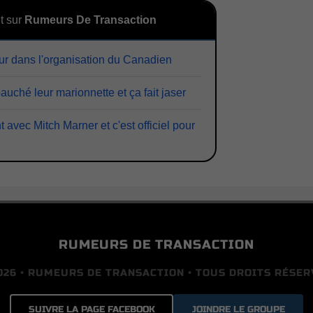
t sur
Rumeurs De Transaction
r dans l'organisation du Canadien
uché leur marionnette et ça fait jaser
avec Mitch Marner et c'est officiel pour
RUMEURS DE TRANSACTION
026 • RUMEURS DE TRANSACTION • TOUS DROITS RÉSER
SUIVRE LA PAGE FACEBOOK
JOINDRE LE GROUPE