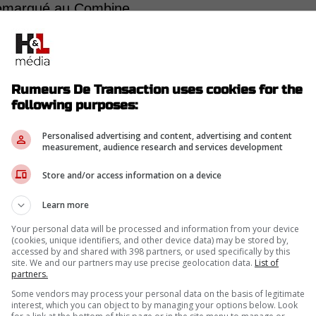
emarqué au Combine.
 annonce, les Canadiens se sont récemment
science du sport et de la performance Adam
Rumeurs De Transaction uses cookies for the
following purposes:
 au « Combine », lui qui analysait absolument
nt des tests physiques des espoirs, mais ce
Personalised advertising and content, advertising and content
measurement, audience research and services development
r Dale Lablans, qui est l'entraîneur du
lore. (Il était assisté par Stéphane Gervais,
Store and/or access information on a device
Learn more
Your personal data will be processed and information from your device
(cookies, unique identifiers, and other device data) may be stored by,
accessed by and shared with 398 partners, or used specifically by this
site. We and our partners may use precise geolocation data.
List of
partners.
Some vendors may process your personal data on the basis of legitimate
interest, which you can object to by managing your options below. Look