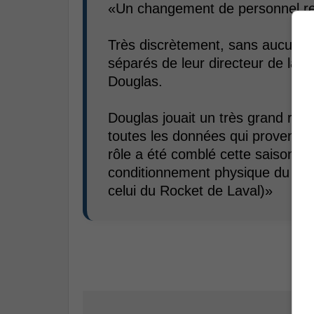
«Un changement de personnel r
Très discrètement, sans aucune
séparés de leur directeur de la 
Douglas.
Douglas jouait un très grand rôle
toutes les données qui provenaie
rôle a été comblé cette saison pa
conditionnement physique du Trico
celui du Rocket de Laval)»