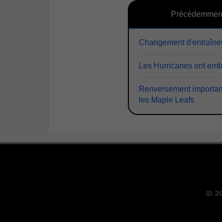
Précédemmen
Changement d'entraîneu
Les Hurricanes ont emba
Renversement important 
les Maple Leafs
© 2