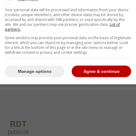
une bonne nouvelle au sujet de
Your personal data will be processed and information from your device
(cookies, unique identifiers, and other device data) may be stored by,
accessed by and shared with 398 partners, or used specifically by this
site. We and our partners may use precise geolocation data.
List of
il régulier, et selon l'entraîneur Pascal Vincent,
partners.
vu d'ici une à deux semaines.
Some vendors may process your personal data on the basis of legitimate
interest, which you can object to by managing your options below. Look
for a link at the bottom of this page or in the site menu to manage or
withdraw consent in privacy and cookie settings.
-
n, qui mise gros sur son évolution.
Manage options
Agree & continue