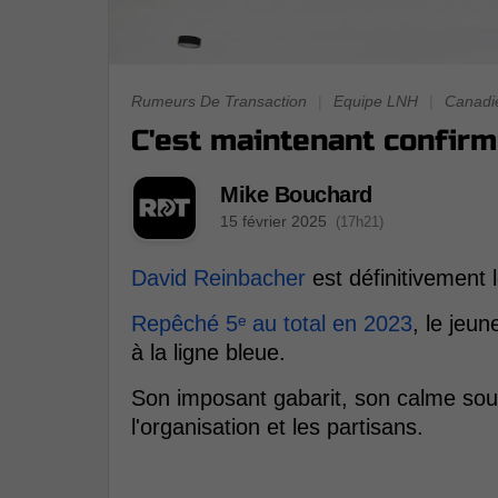
Rumeurs De Transaction
|
Equipe LNH
|
Canadi
C'est maintenant confir
Mike Bouchard
15 février 2025
(17h21)
David Reinbacher
est définitivement 
Repêché 5ᵉ au total en 2023
, le jeun
à la ligne bleue.
Son imposant gabarit, son calme sous 
l'organisation et les partisans.