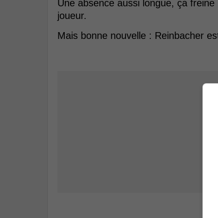
Une absence aussi longue, ça freine
joueur.
Mais bonne nouvelle : Reinbacher est 