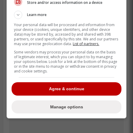
Store and/or access information on a device
Il aurait eu toutes les raisons du monde de
Learn more
ne pas se présenter ou d'arriver en retard,
Your personal data will be processed and information from
mais il s'est présenté à l'heure, même si ça
your device (cookies, unique identifiers, and other device
a du être plus pressant. On voit clairement
data) may be stored by, accessed by and shared with 398
partners, or used specifically by this site. We and our partners
que c'était important pour lui et qu'il ne
may use precise geolocation data.
List of partners.
manquera pas à ses engagements.
Some vendors may process your personal data on the basis
of legitimate interest, which you can object to by managing
your options below. Look for a link at the bottom of this page
or in the site menu to manage or withdraw consent in privacy
and cookie settings.
Agree & continue
Manage options