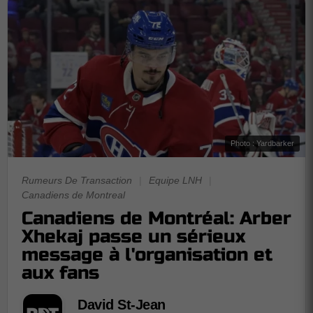
Photo : Yardbarker
Rumeurs De Transaction
|
Equipe LNH
|
Canadiens de Montreal
Canadiens de Montréal: Arber
Xhekaj passe un sérieux
message à l'organisation et
aux fans
David St-Jean