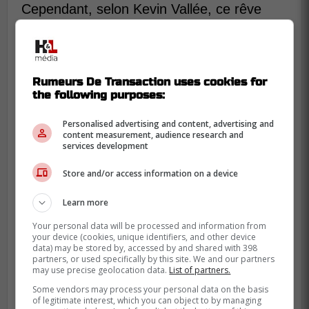
Cependant, selon Kevin Vallée, ce rêve
semble désormais irréaliste. Letang a signé
un contrat de 6 ans avec les Penguins, qu'il
a accepté pour ne pas le refuser,
renonçant ainsi à son rêve de jouer pour le
Rumeurs De Transaction uses cookies for
the following purposes:
Canadien.
Personalised advertising and content, advertising and
Avec encore quatre ans sur son contrat à
content measurement, audience research and
6,1 millions par an, Letang s'éloigne
services development
probablement du Canadien pour de bon.
Store and/or access information on a device
Crédit : DansLesCoulisses
Learn more
Kris Letang et le moment précis où le rêve
de finir sa carrière à Montréal s'est éteint
Your personal data will be processed and information from
your device (cookies, unique identifiers, and other device
data) may be stored by, accessed by and shared with 398
partners, or used specifically by this site. We and our partners
may use precise geolocation data.
List of partners.
Some vendors may process your personal data on the basis
of legitimate interest, which you can object to by managing