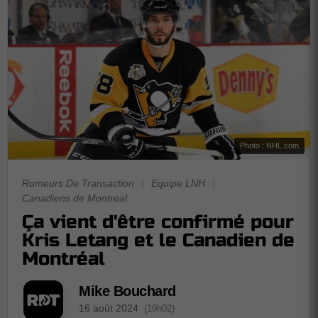
Photo : NHL.com
Rumeurs De Transaction
|
Equipe LNH
|
Canadiens de Montreal
Ça vient d'être confirmé pour
Kris Letang et le Canadien de
Montréal
Mike Bouchard
16 août 2024
(19h02)