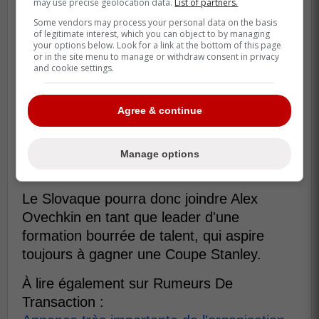
may use precise geolocation data.
List of partners.
Some vendors may process your personal data on the basis
of legitimate interest, which you can object to by managing
your options below. Look for a link at the bottom of this page
or in the site menu to manage or withdraw consent in privacy
and cookie settings.
Agree & continue
Manage options
Le Slovaque pourra donc joindre Alex
Ovechkin en tant que leader d'une
formation bourrée de talent, qui aspire
toujours à gagner une Coupe Stanley.
À lire également sur Rumeurs De
Transaction :