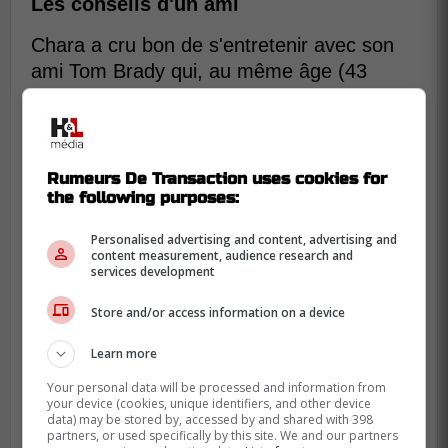
Les conseils d'un ami
Chara a cru bon de s'entretenir avec son
ami Tom Brady qui, au même âge (43
ans), a fait la même chose en signant avec
les Buccaneers. Le point commun entre les
deux hommes est qu'ils croient encore en
eux et ne veulent pas avoir le regret de ne
Rumeurs De Transaction uses cookies for
the following purposes:
pas avoir essayé. Le fait d'avoir à se
prouver qu'ils sont encore capables est
Personalised advertising and content, advertising and
d'une importance capitale pour connaître
content measurement, audience research and
services development
du succès et Brady, qui a mené son équipe
en éliminatoires, est certainement
Store and/or access information on a device
l'exemple à suivre pour Chara.
Learn more
Your personal data will be processed and information from
your device (cookies, unique identifiers, and other device
data) may be stored by, accessed by and shared with 398
partners, or used specifically by this site. We and our partners