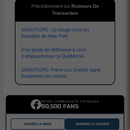
Précédemment sur
Rumeurs De
Transaction
SIGNATURE : ça bouge chez les
Islanders de New York
D'un poste de défenseur à celui
d'attaquant pour ce Québécois
SIGNATURE: Pierre-Luc Dubois signe
finalement son contrat
NOTRE COMMUNAUTÉ FACEBOOK
90,500 FANS
SUIVEZ LA PAGE
JOINDRE LE GROUPE