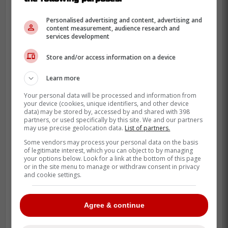
À lire également sur Rumeurs De
Personalised advertising and content, advertising and
content measurement, audience research and
Transaction :
services development
Annonce très importante de l'organisation
Store and/or access information on a device
du Canadien de Montréal
Learn more
Your personal data will be processed and information from
your device (cookies, unique identifiers, and other device
data) may be stored by, accessed by and shared with 398
partners, or used specifically by this site. We and our partners
may use precise geolocation data.
List of partners.
Some vendors may process your personal data on the basis
of legitimate interest, which you can object to by managing
your options below. Look for a link at the bottom of this page
or in the site menu to manage or withdraw consent in privacy
and cookie settings.
Agree & continue