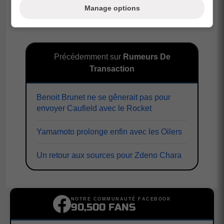
Manage options
Précédemment sur
Rumeurs De
Transaction
Benoit Brunet ne se gênerait pas pour
envoyer Caufield avec le Rocket
Yamamoto prolonge enfin avec les Oilers
Un retour aux sources pour Zdeno Chara
NOTRE COMMUNAUTÉ FACEBOOK
90,500 FANS