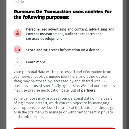
Rumeurs De Transaction uses cookies for
the following purposes:
-
Personalised advertising and content, advertising and
content measurement, audience research and
services development
À lire également sur Rumeurs De
Transaction :
Store and/or access information on a device
Annonce très importante de l'organisation
Learn more
du Canadien de Montréal
Your personal data will be processed and information from
your device (cookies, unique identifiers, and other device
data) may be stored by, accessed by and shared with 398
partners, or used specifically by this site. We and our partners
may use precise geolocation data.
List of partners.
Some vendors may process your personal data on the basis
of legitimate interest, which you can object to by managing
your options below. Look for a link at the bottom of this page
or in the site menu to manage or withdraw consent in privacy
and cookie settings.