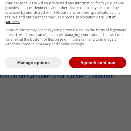
Your personal data will be processed and information from your device
(cookies, unique identifiers, and other device data) may be stored by,
nt raté du temps pendant la saison régulière, alors
accessed by and shared with 398 partners, or used specifically by this
s abdominaux en février. Il a marqué 29 buts et 37
site. We and our partners may use precise geolocation data.
List of
partners.
Some vendors may process your personal data on the basis of legitimate
interest, which you can object to by managing your options below. Look
 fiche de 10-3 malgré l'absence de Stamkos après
for a link at the bottom of this page or in the site menu to manage or
withdraw consent in privacy and cookie settings.
Manage options
Agree & continue
nsaction :
aluation du Canadien pour Cayden Lindstrom