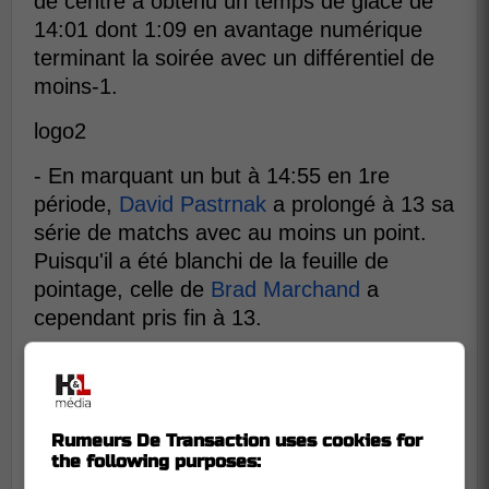
de centre a obtenu un temps de glace de
14:01 dont 1:09 en avantage numérique
terminant la soirée avec un différentiel de
moins-1.
logo2
- En marquant un but à 14:55 en 1re
période,
David Pastrnak
a prolongé à 13 sa
série de matchs avec au moins un point.
Puisqu'il a été blanchi de la feuille de
pointage, celle de
Brad Marchand
a
cependant pris fin à 13.
Rumeurs De Transaction uses cookies for
the following purposes: