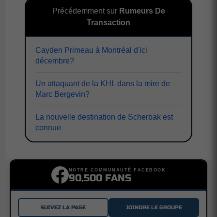
Précédemment sur
Rumeurs De
Transaction
Cayden Primeau à Montréal d'ici
décembre?
Un attaquant de la KHL dans la mire de
Marc Bergevin?
La nouvelle destination de Scherbak est
connue
NOTRE COMMUNAUTÉ FACEBOOK
90,500 FANS
SUIVEZ LA PAGE
JOINDRE LE GROUPE