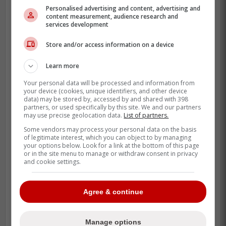
Personalised advertising and content, advertising and
content measurement, audience research and
services development
Store and/or access information on a device
Learn more
Your personal data will be processed and information from
your device (cookies, unique identifiers, and other device
data) may be stored by, accessed by and shared with 398
partners, or used specifically by this site. We and our partners
may use precise geolocation data.
List of partners.
- Hier soir, Zdeno Chara a disputé son
Some vendors may process your personal data on the basis
1500e match dans la LNH. Pour plus
of legitimate interest, which you can object to by managing
your options below. Look for a link at the bottom of this page
d'informations concernant cet exploit,
or in the site menu to manage or withdraw consent in privacy
Cliquez ici
. Pour voir ou revoir la réaction
and cookie settings.
des spectateurs,
Cliquez ici
.
Agree & continue
logo29
- Brad Richardson (haut du corps) vient
Manage options