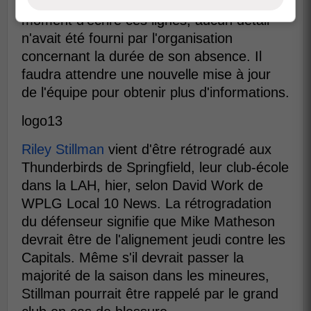
d'être inséré sur la liste des blessés. Au
moment d'écrire ces lignes, aucun détail
n'avait été fourni par l'organisation
concernant la durée de son absence. Il
faudra attendre une nouvelle mise à jour
de l'équipe pour obtenir plus d'informations.
logo13
Riley Stillman
vient d'être rétrogradé aux
Thunderbirds de Springfield, leur club-école
dans la LAH, hier, selon David Work de
WPLG Local 10 News. La rétrogradation
du défenseur signifie que Mike Matheson
devrait être de l'alignement jeudi contre les
Capitals. Même s'il devrait passer la
majorité de la saison dans les mineures,
Stillman pourrait être rappelé par le grand