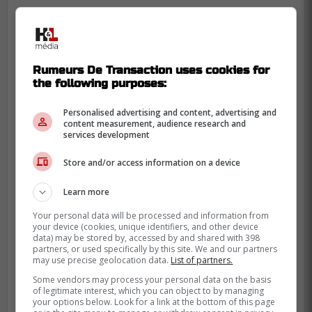
Rumeurs De Transaction uses cookies for
the following purposes:
Personalised advertising and content, advertising and
content measurement, audience research and
services development
Store and/or access information on a device
Learn more
Your personal data will be processed and information from
your device (cookies, unique identifiers, and other device
data) may be stored by, accessed by and shared with 398
partners, or used specifically by this site. We and our partners
Donc, comme l'indique Dumont, après le
may use precise geolocation data.
List of partners.
top-12, la valeur des choix diminue
Some vendors may process your personal data on the basis
of legitimate interest, which you can object to by managing
énormément. Ajouter Xhekaj pourrait être
your options below. Look for a link at the bottom of this page