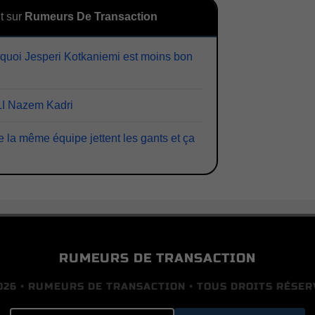
t sur
Rumeurs De Transaction
quoi Jesperi Kotkaniemi est moins bon
I Nazem Kadri
 la même équipe jettent les gants et ça
RUMEURS DE TRANSACTION
026 • RUMEURS DE TRANSACTION • TOUS DROITS RÉSER