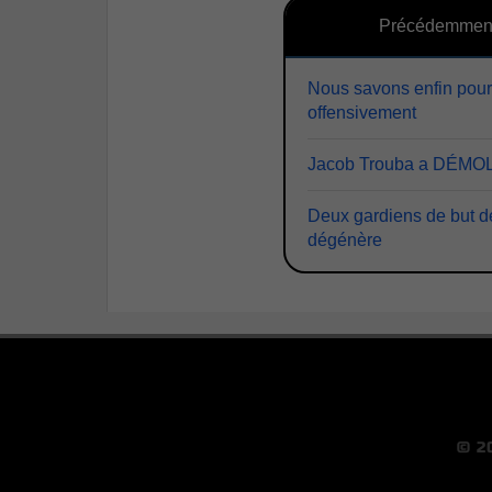
Précédemmen
Nous savons enfin pour
offensivement
Jacob Trouba a DÉMOL
Deux gardiens de but de
dégénère
© 2