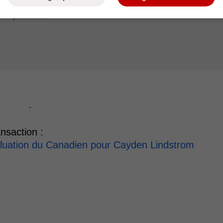
-
nsaction :
aluation du Canadien pour Cayden Lindstrom