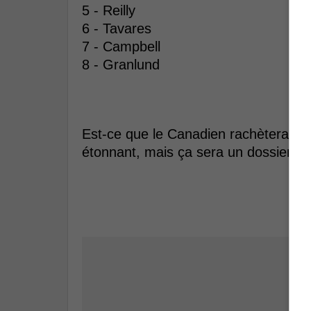
5 - Reilly
6 - Tavares
7 - Campbell
8 - Granlund
Est-ce que le Canadien rachètera M
étonnant, mais ça sera un dossier à 