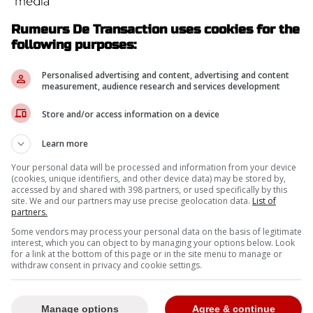
Rumeurs De Transaction uses cookies for the
following purposes:
Personalised advertising and content, advertising and content
measurement, audience research and services development
-
Store and/or access information on a device
ike Hoffman dès ce vendredi?
Joel Armia
? Il serait
Learn more
suivre.
Your personal data will be processed and information from your device
(cookies, unique identifiers, and other device data) may be stored by,
-
accessed by and shared with 398 partners, or used specifically by this
site. We and our partners may use precise geolocation data.
List of
partners.
Some vendors may process your personal data on the basis of legitimate
interest, which you can object to by managing your options below. Look
for a link at the bottom of this page or in the site menu to manage or
withdraw consent in privacy and cookie settings.
Manage options
Agree & continue