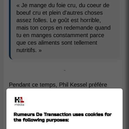
« Je mange du foie cru, du coeur de
boeuf cru et plein d'autres choses
assez folles. Le goût est horrible,
mais ton corps en redemande quand
tu en manges constamment parce
que ces aliments sont tellement
nutritifs. »
-
Pendant ce temps, Phil Kessel préfère
manger des hot-dogs à Vegas et
Alexander
Ovechkin
boire du Coke, au banc des
siens, à Washington.
Rumeurs De Transaction uses cookies for
Crédit:
Let's Go Habs
the following purposes: