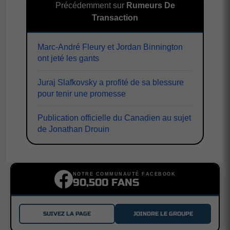
Précédemment sur
Rumeurs De
Transaction
Marc-André Fleury et Jordan Binnington
ont jeté les gants
Juraj Slafkovsky a profité de sa blessure
pour tenir une promesse
Publication officielle du Canadien au sujet
de Jonathan Drouin
NOTRE COMMUNAUTÉ FACEBOOK
90,500 FANS
SUIVEZ LA PAGE
JOINDRE LE GROUPE