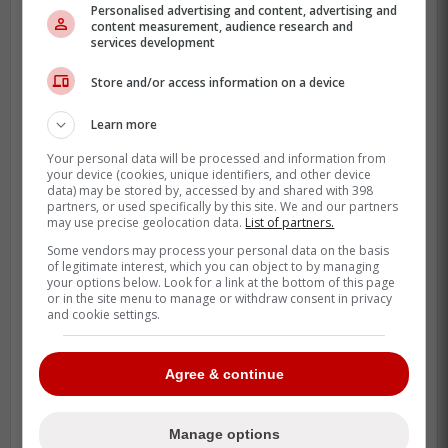
Personalised advertising and content, advertising and
content measurement, audience research and
services development
Store and/or access information on a device
Learn more
Your personal data will be processed and information from
your device (cookies, unique identifiers, and other device
data) may be stored by, accessed by and shared with 398
partners, or used specifically by this site. We and our partners
may use precise geolocation data.
List of partners.
Some vendors may process your personal data on the basis
of legitimate interest, which you can object to by managing
your options below. Look for a link at the bottom of this page
or in the site menu to manage or withdraw consent in privacy
and cookie settings.
À lire également sur Rumeurs De
Agree & continue
Transaction :
Information majeure concernant
Manage options
l'évaluation du Canadien pour Cayden