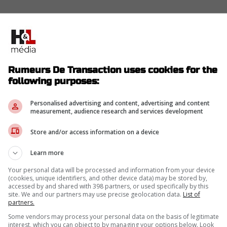
utrefois comme un marqueur naturel est « plus
Rumeurs De Transaction uses cookies for the
following purposes:
ans ma carrière, puis les choses ont commencé à
Galchenyuk. Je ne veux pas retrouver mon niveau
Personalised advertising and content, advertising and content
Je sais que j'en suis capable. »
measurement, audience research and services development
it contribuer avec les Sénateurs. « J'ai de
Store and/or access information on a device
chs importants, a souligné Galchenyuk, qui compte
Learn more
s de saison régulière dans la LNH. Je comprends
quipe et du leadership, surtout après avoir vu
Your personal data will be processed and information from your device
(cookies, unique identifiers, and other device data) may be stored by,
ins. C'était inspirant, encourageant et c'est
accessed by and shared with 398 partners, or used specifically by this
site. We and our partners may use precise geolocation data.
List of
vec moi. »
partners.
 passer de la parole aux actes.
Some vendors may process your personal data on the basis of legitimate
interest, which you can object to by managing your options below. Look