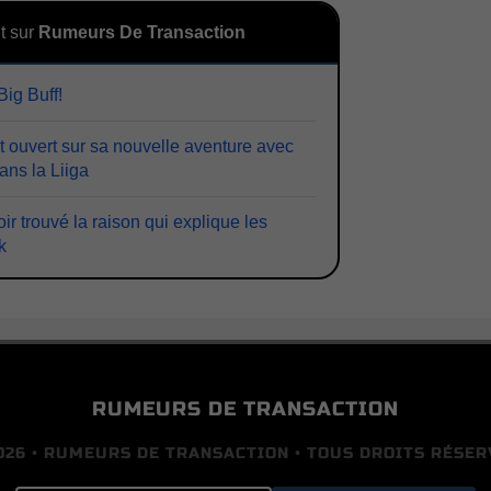
t sur
Rumeurs De Transaction
Big Buff!
t ouvert sur sa nouvelle aventure avec
ans la Liiga
ir trouvé la raison qui explique les
k
RUMEURS DE TRANSACTION
026 • RUMEURS DE TRANSACTION • TOUS DROITS RÉSER