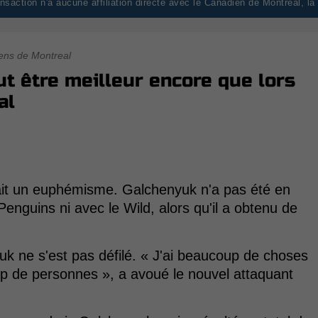
saction n'a aucune affiliation directe avec le Canadien de Montréal, l
ens de Montreal
ut être meilleur encore que lors
al
erait un euphémisme. Galchenyuk n'a pas été en
Penguins ni avec le Wild, alors qu'il a obtenu de
k ne s'est pas défilé. « J'ai beaucoup de choses
 de personnes », a avoué le nouvel attaquant