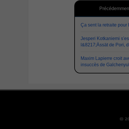
Précédemmen
Ça sent la retraite pour 
Jesperi Kotkaniemi s'es
l&8217;Ässät de Pori, d
Maxim Lapierre croit avo
insuccès de Galchenyu
© 2