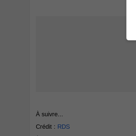
À suivre...
Crédit :
RDS