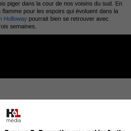
is piger dans la cour de nos voisins du sud. En
a flamme pour les espoirs qui évoluent dans la
n Holloway
pourrait bien se retrouver avec
rois semaines.