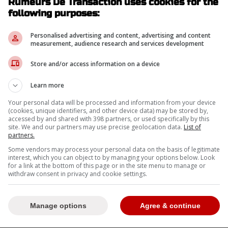
Rumeurs De Transaction uses cookies for the
following purposes:
Personalised advertising and content, advertising and content
measurement, audience research and services development
Store and/or access information on a device
Learn more
Your personal data will be processed and information from your device
(cookies, unique identifiers, and other device data) may be stored by,
accessed by and shared with 398 partners, or used specifically by this
site. We and our partners may use precise geolocation data.
List of
partners.
la semaine prochaine, évolue présentement avec
Some vendors may process your personal data on the basis of legitimate
onsin. Probablement que vous vous dites que ce
interest, which you can object to by managing your options below. Look
for a link at the bottom of this page or in the site menu to manage or
en, c'est pour cette formation que
Cole Caufield
,
withdraw consent in privacy and cookie settings.
nier, évolue actuellement. Holloway est passé des
iversitaires américains cette année. Il a connu un
s dans ses 25 premières sorties. Cependant, il
Manage options
Agree & continue
ec 17 points en 35 parties.