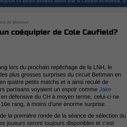
saction n'a aucune affiliation directe avec le Canadien de Montréal, l
ens de Montreal
t un coéquipier de Cole Caufield?
ang lors du prochain repêchage de la LNH, le
es plus grosses surprises du circuit Bettman en
en quatre petits matchs et a ainsi reculé de
eurs partisans voyaient un espoir comme
Jake
 en défensive du CH à moyen terme, celui-ci ne
 16e rang, à moins d'une énorme surprise.
 de la première ronde de la séance de sélection du
s joueurs seront toujours disponibles et c'est