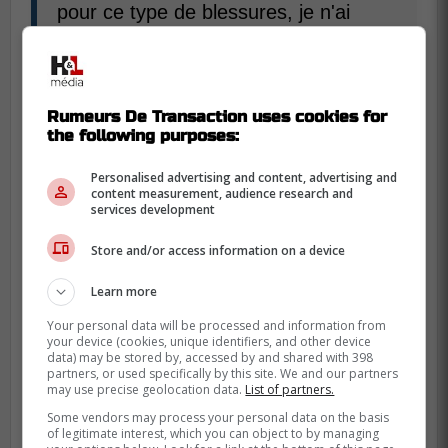
pour ce type de blessures, je n'ai
aucun doute sur le fait que Kirby Dach
reviendra plus fort et aussi bon qu'il
l'était. » - Craig Button
Rumeurs De Transaction uses cookies for
the following purposes:
Extrait ici:
Personalised advertising and content, advertising and
content measurement, audience research and
-
services development
Store and/or access information on a device
Crédit:
Marqueur.com
Learn more
Your personal data will be processed and information from
your device (cookies, unique identifiers, and other device
data) may be stored by, accessed by and shared with 398
partners, or used specifically by this site. We and our partners
may use precise geolocation data.
List of partners.
Some vendors may process your personal data on the basis
of legitimate interest, which you can object to by managing