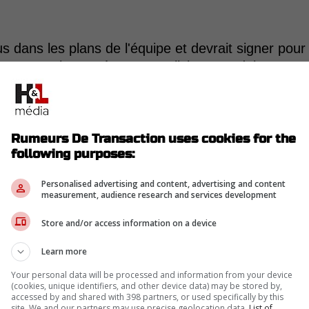
 dans les plans de l'équipe et devrait signer pour
ans, comme le suggère Marc-Olivier Beaudoin en se
comme comparable. Talent semblable, parcours
Rumeurs De Transaction uses cookies for the
following purposes:
Personalised advertising and content, advertising and content
measurement, audience research and services development
is derrière la D forte du Wild. Il a moins de
Store and/or access information on a device
HL. A signé 3x3,75M$.— Marc-Olivier Beaudoin
Learn more
Your personal data will be processed and information from your device
(cookies, unique identifiers, and other device data) may be stored by,
us? Est-ce trop payé?
accessed by and shared with 398 partners, or used specifically by this
site. We and our partners may use precise geolocation data.
List of