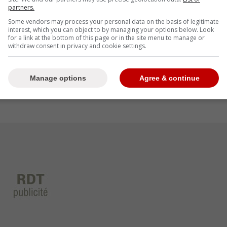
partners.
 du clan Montembeault mais être KH,
Some vendors may process your personal data on the basis of legitimate
interest, which you can object to by managing your options below. Look
 le plus rapidement possible!
for a link at the bottom of this page or in the site menu to manage or
withdraw consent in privacy and cookie settings.
e annuel avoisinant les 3,000,000$, ça ferait du
#CH
#Habs
#Canadiens
https://t.co/qp0m7UxvzZ
—
Manage options
Agree & continue
in1)
August 17, 2023