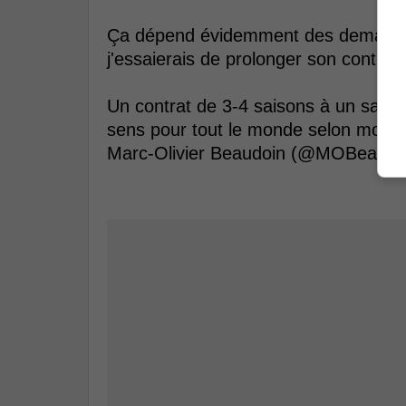
Ça dépend évidemment des demandes
j'essaierais de prolonger son contrat
Un contrat de 3-4 saisons à un salair
sens pour tout le monde selon moi!
Marc-Olivier Beaudoin (@MOBeaudo