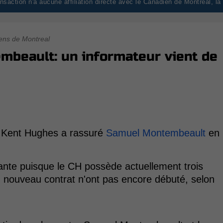
saction n'a aucune affiliation directe avec le Canadien de Montréal, l
ens de Montreal
mbeault: un informateur vient de
 Kent Hughes a rassuré
Samuel Montembeault
en
ante puisque le CH possède actuellement trois
n nouveau contrat n'ont pas encore débuté, selon