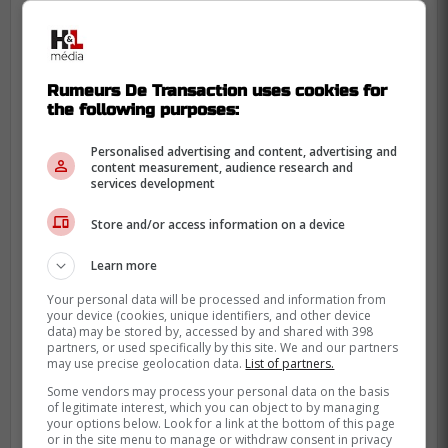
Logan Mailloux
, Lias Andersson, Philipe
Maillet, Mattias Norlinder,
Cayden Primeau
et
Emil Heineman
restent dans l'équipe.
Rumeurs De Transaction uses cookies for
the following purposes:
Le prochain match à Toronto devrait inclure
Matthews, Tavares, Marner et Nylander,
Personalised advertising and content, advertising and
content measurement, audience research and
absents à Montréal.
services development
À lire également sur Rumeurs De
Store and/or access information on a device
Transaction :
Learn more
Information majeure concernant
l'évaluation du Canadien pour Cayden
Your personal data will be processed and information from
your device (cookies, unique identifiers, and other device
Lindstrom
data) may be stored by, accessed by and shared with 398
partners, or used specifically by this site. We and our partners
may use precise geolocation data.
List of partners.
Some vendors may process your personal data on the basis
of legitimate interest, which you can object to by managing
your options below. Look for a link at the bottom of this page
or in the site menu to manage or withdraw consent in privacy