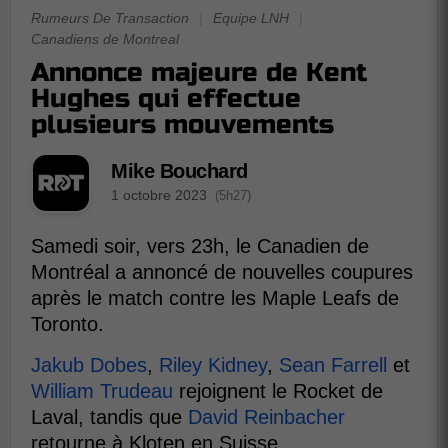
Rumeurs De Transaction
|
Equipe LNH
|
Canadiens de Montreal
Annonce majeure de Kent
Hughes qui effectue
plusieurs mouvements
Mike Bouchard
1 octobre 2023
(5h27)
Samedi soir, vers 23h, le Canadien de
Montréal a annoncé de nouvelles coupures
après le match contre les Maple Leafs de
Toronto.
Jakub Dobes
,
Riley Kidney
,
Sean Farrell
et
William Trudeau
rejoignent le Rocket de
Laval, tandis que
David Reinbacher
retourne à Kloten en Suisse.